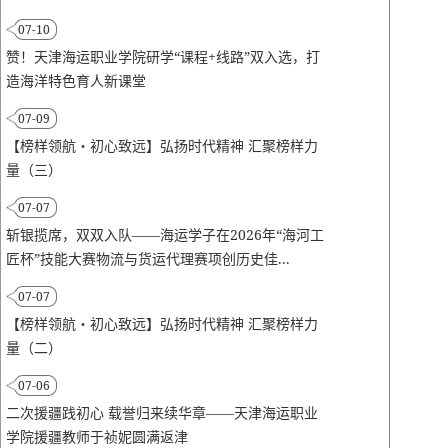
07-10
赞！天津海运职业学院研学“课程+线路”双入选，打
造海洋特色育人新课堂
07-09
【榜样领航・初心致远】弘扬时代精神 汇聚榜样力
量（三）
07-07
斩银揽席，双双入队——海运学子在2026年“海河工
匠杯”技能大赛物流与货运代理赛项创历史佳...
07-07
【榜样领航・初心致远】弘扬时代精神 汇聚榜样力
量（二）
07-06
二次援疆践初心 载誉归来续华章——天津海运职业
学院援疆教师于祯妮圆满返津