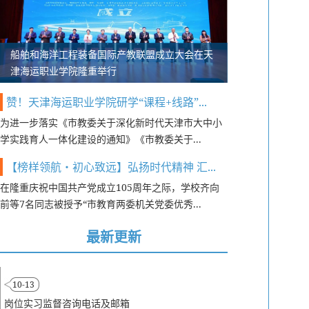
船舶和海洋工程装备国际产教联盟成立大会在天
津海运职业学院隆重举行
赞！天津海运职业学院研学“课程+线路”...
为进一步落实《市教委关于深化新时代天津市大中小
学实践育人一体化建设的通知》《市教委关于...
【榜样领航・初心致远】弘扬时代精神 汇...
在隆重庆祝中国共产党成立105周年之际，学校齐向
前等7名同志被授予“市教育两委机关党委优秀...
最新更新
10-13
岗位实习监督咨询电话及邮箱