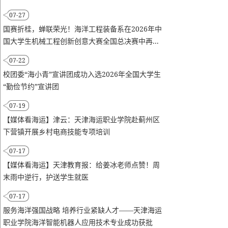
07-27
国赛折桂，蝉联荣光！海洋工程装备系在2026年中
国大学生机械工程创新创意大赛全国总决赛中再...
07-22
校团委“海小青”宣讲团成功入选2026年全国大学生
“勤俭节约”宣讲团
07-19
【媒体看海运】津云：天津海运职业学院赴蓟州区
下营镇开展乡村电商技能专项培训
07-17
【媒体看海运】天津教育报：给姜冰老师点赞！周
末雨中逆行，护送学生就医
07-17
服务海洋强国战略 培养行业紧缺人才——天津海运
职业学院海洋智能机器人应用技术专业成功获批