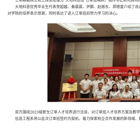
王明春副院长和王辉总经理为“大地科恩班”订单班揭牌。强玲书记和何族帅
大地科恩优秀毕业生代表贺超越、秦晨晨、尹鹏、赵振东、郑德富介绍了自己
对学院的培养表示感谢，同时表达了进入订单班后努力学习的决心。
双方围绕2023级新生订单人才培养进行洽谈，对订单班人才培养方案及教
信息工程系将以此次订单班签约为契机，着力探索校企合作发展的新领域、