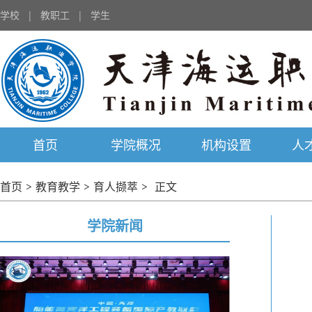
学校
|
教职工
|
学生
首页
学院概况
机构设置
人
首页
>
教育教学
>
育人撷萃
>
正文
学院新闻